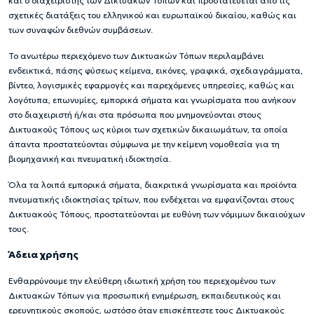
και ο διαχειριστής των Δικτυακών Τόπων και προστατεύεται από τις
σχετικές διατάξεις του ελληνικού και ευρωπαϊκού δικαίου, καθώς και
των συναφών διεθνών συμβάσεων.
Το ανωτέρω περιεχόμενο των Δικτυακών Τόπων περιλαμβάνει
ενδεικτικά, πάσης φύσεως κείμενα, εικόνες, γραφικά, σχεδιαγράμματα,
βίντεο, λογισμικές εφαρμογές και παρεχόμενες υπηρεσίες, καθώς και
λογότυπα, επωνυμίες, εμπορικά σήματα και γνωρίσματα που ανήκουν
στο διαχειριστή ή/και στα πρόσωπα που μνημονεύονται στους
Δικτυακούς Τόπους ως κύριοι των σχετικών δικαιωμάτων, τα οποία
άπαντα προστατεύονται σύμφωνα με την κείμενη νομοθεσία για τη
βιομηχανική και πνευματική ιδιοκτησία.
Όλα τα λοιπά εμπορικά σήματα, διακριτικά γνωρίσματα και προϊόντα
πνευματικής ιδιοκτησίας τρίτων, που ενδέχεται να εμφανίζονται στους
Δικτυακούς Τόπους, προστατεύονται με ευθύνη των νόμιμων δικαιούχων
τους.
Άδεια χρήσης
Ενθαρρύνουμε την ελεύθερη ιδιωτική χρήση του περιεχομένου των
Δικτυακών Τόπων για προσωπική ενημέρωση, εκπαιδευτικούς και
ερευνητικούς σκοπούς, ωστόσο όταν επισκέπτεστε τους Δικτυακούς