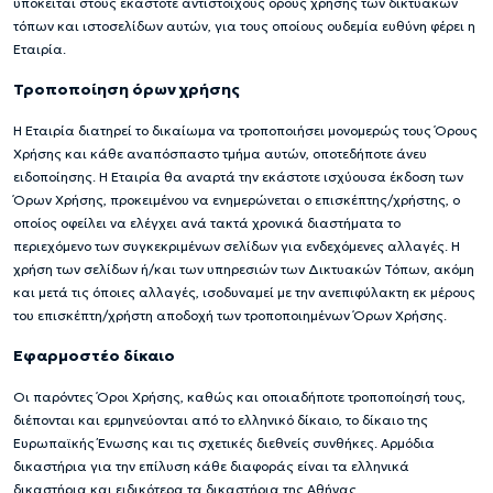
υπόκειται στους εκάστοτε αντίστοιχους όρους χρήσης των δικτυακών
τόπων και ιστοσελίδων αυτών, για τους οποίους ουδεμία ευθύνη φέρει η
Εταιρία.
Τροποποίηση όρων χρήσης
Η Εταιρία διατηρεί το δικαίωμα να τροποποιήσει μονομερώς τους Όρους
Χρήσης και κάθε αναπόσπαστο τμήμα αυτών, οποτεδήποτε άνευ
ειδοποίησης. Η Εταιρία θα αναρτά την εκάστοτε ισχύουσα έκδοση των
Όρων Χρήσης, προκειμένου να ενημερώνεται ο επισκέπτης/χρήστης, ο
οποίος οφείλει να ελέγχει ανά τακτά χρονικά διαστήματα το
περιεχόμενο των συγκεκριμένων σελίδων για ενδεχόμενες αλλαγές. Η
χρήση των σελίδων ή/και των υπηρεσιών των Δικτυακών Τόπων, ακόμη
και μετά τις όποιες αλλαγές, ισοδυναμεί με την ανεπιφύλακτη εκ μέρους
του επισκέπτη/χρήστη αποδοχή των τροποποιημένων Όρων Χρήσης.
Εφαρμοστέο δίκαιο
Οι παρόντες Όροι Χρήσης, καθώς και οποιαδήποτε τροποποίησή τους,
διέπονται και ερμηνεύονται από το ελληνικό δίκαιο, το δίκαιο της
Ευρωπαϊκής Ένωσης και τις σχετικές διεθνείς συνθήκες. Αρμόδια
δικαστήρια για την επίλυση κάθε διαφοράς είναι τα ελληνικά
δικαστήρια και ειδικότερα τα δικαστήρια της Αθήνας.