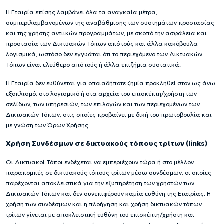
Η Εταιρία επίσης λαμβάνει όλα τα αναγκαία μέτρα,
συμπεριλαμβανομένων της αναβάθμισης των συστημάτων προστασίας
και της χρήσης αντιικών προγραμμάτων, με σκοπό την ασφάλεια και
προστασία των Δικτυακών Τόπων από ιούς και άλλα κακόβουλα
λογισμικά, ωστόσο δεν εγγυάται ότι το περιεχόμενο των Δικτυακών
Τόπων είναι ελεύθερο από ιούς ή άλλα επιζήμια συστατικά.
Η Εταιρία δεν ευθύνεται για οποιαδήποτε ζημία προκληθεί στον ως άνω
εξοπλισμό, στο λογισμικό ή στα αρχεία του επισκέπτη/χρήστη των
σελίδων, των υπηρεσιών, των επιλογών και των περιεχομένων των
Δικτυακών Τόπων, στις οποίες προβαίνει με δική του πρωτοβουλία και
με γνώση των Όρων Χρήσης.
Χρήση Συνδέσμων σε δικτυακούς τόπους τρίτων (links)
Οι Δικτυακοί Τόποι ενδέχεται να εμπεριέχουν τώρα ή στο μέλλον
παραπομπές σε δικτυακούς τόπους τρίτων μέσω συνδέσμων, οι οποίες
παρέχονται αποκλειστικά για την εξυπηρέτηση των χρηστών των
Δικτυακών Τόπων και δεν συνεπιφέρουν καμία ευθύνη της Εταιρίας. Η
χρήση των συνδέσμων και η πλοήγηση και χρήση δικτυακών τόπων
τρίτων γίνεται με αποκλειστική ευθύνη του επισκέπτη/χρήστη και