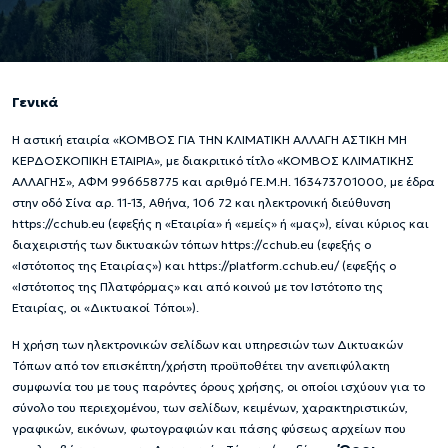
Γενικά
Η αστική εταιρία «ΚΟΜΒΟΣ ΓΙΑ ΤΗΝ ΚΛΙΜΑΤΙΚΗ ΑΛΛΑΓΗ ΑΣΤΙΚΗ ΜΗ
ΚΕΡΔΟΣΚΟΠΙΚΗ ΕΤΑΙΡΙΑ», με διακριτικό τίτλο «ΚΟΜΒΟΣ ΚΛΙΜΑΤΙΚΗΣ
ΑΛΛΑΓΗΣ», ΑΦΜ 996658775 και αριθμό ΓΕ.Μ.Η. 163473701000, με έδρα
στην οδό Σίνα αρ. 11-13, Αθήνα, 106 72 και ηλεκτρονική διεύθυνση
https://cchub.eu (εφεξής η «Εταιρία» ή «εμείς» ή «μας»), είναι κύριος και
διαχειριστής των δικτυακών τόπων https://cchub.eu (εφεξής ο
«Ιστότοπος της Εταιρίας») και https://platform.cchub.eu/ (εφεξής ο
«Ιστότοπος της Πλατφόρμας» και από κοινού με τον Ιστότοπο της
Εταιρίας, οι «Δικτυακοί Τόποι»).
Η χρήση των ηλεκτρονικών σελίδων και υπηρεσιών των Δικτυακών
Τόπων από τον επισκέπτη/χρήστη προϋποθέτει την ανεπιφύλακτη
συμφωνία του με τους παρόντες όρους χρήσης, οι οποίοι ισχύουν για το
σύνολο του περιεχομένου, των σελίδων, κειμένων, χαρακτηριστικών,
γραφικών, εικόνων, φωτογραφιών και πάσης φύσεως αρχείων που