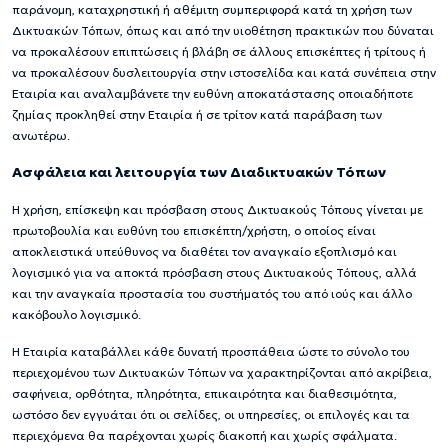
παράνομη, καταχρηστική ή αθέμιτη συμπεριφορά κατά τη χρήση των
Δικτυακών Τόπων, όπως και από την υιοθέτηση πρακτικών που δύναται
να προκαλέσουν επιπτώσεις ή βλάβη σε άλλους επισκέπτες ή τρίτους ή
να προκαλέσουν δυσλειτουργία στην ιστοσελίδα και κατά συνέπεια στην
Εταιρία και αναλαμβάνετε την ευθύνη αποκατάστασης οποιαδήποτε
ζημίας προκληθεί στην Εταιρία ή σε τρίτον κατά παράβαση των
ανωτέρω.
Ασφάλεια και λειτουργία των Διαδικτυακών Τόπων
Η χρήση, επίσκεψη και πρόσβαση στους Δικτυακούς Τόπους γίνεται με
πρωτοβουλία και ευθύνη του επισκέπτη/χρήστη, ο οποίος είναι
αποκλειστικά υπεύθυνος να διαθέτει τον αναγκαίο εξοπλισμό και
λογισμικό για να αποκτά πρόσβαση στους Δικτυακούς Τόπους, αλλά
και την αναγκαία προστασία του συστήματός του από ιούς και άλλο
κακόβουλο λογισμικό.
Η Εταιρία καταβάλλει κάθε δυνατή προσπάθεια ώστε το σύνολο του
περιεχομένου των Δικτυακών Τόπων να χαρακτηρίζονται από ακρίβεια,
σαφήνεια, ορθότητα, πληρότητα, επικαιρότητα και διαθεσιμότητα,
ωστόσο δεν εγγυάται ότι οι σελίδες, οι υπηρεσίες, οι επιλογές και τα
περιεχόμενα θα παρέχονται χωρίς διακοπή και χωρίς σφάλματα.