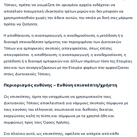
Τόπους, πρέπει να γνωρίζετε ότι ορισμένα αρχεία ενδέχεται να
αποτελούν πνευματική ιδιοκτησία τρίτων μερών και δεν μπορούν να
χρησιμοποιηθούν χωρίς την άδεια αυτών, την οποία με δική σας μέριμνα
πρέπει να ζητήσετε.
Η αποθήκευση, η αναπαραγωγή, η αναδημοσίευση, η μετάδοση ή η
διανομή οποιουδήποτε τμήματος του περιεχομένου των Δικτυακών
Τόπων για εμπορικούς σκοπούς απαγορεύεται, όπως επίσης
απαγορεύεται η αποθήκευση, η αναπαραγωγή, η αναδημοσίευση, η
μετάδοση ή η διανομή εμπορικών και άλλων σημάτων τόσο της Εταιρίας
όσο και των συνεργαζόμενων με την Εταιρία φορέων που εμφανίζονται
στους Δικτυακούς Τόπους.
Περιορισμός ευθύνης – Ευθύνη επισκέπτη/χρήστη
Ως επισκέπτης, έχετε την υποχρέωση να χρησιμοποιείτε τους
Δικτυακούς Τόπους αποκλειστικά για νόμιμους σκοπούς σύμφωνα με
τους κανόνες του ελληνικού, ενωσιακού και διεθνούς δικαίου,
ενεργώντας καλή τη πίστη και σύμφωνα με τα χρηστά ήθη και
συμφώνως προς τους Όρους Χρήσης.
Στο πλαίσιο αυτό, ως επισκέπτης, οφείλετε να απέχετε από κάθε