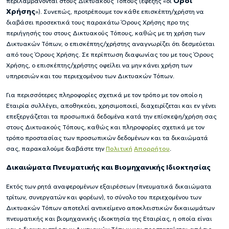
Όροι
περιλαμβάνονται στους Δικτυακούς Τόπους (εφεξής «οι
Χρήσης
»). Συνεπώς, προτρέπουμε τον κάθε επισκέπτη/χρήστη να
διαβάσει προσεκτικά τους παρακάτω Όρους Χρήσης προ της
περιήγησής του στους Δικτυακούς Τόπους, καθώς με τη χρήση των
Δικτυακών Τόπων, ο επισκέπτης/χρήστης αναγνωρίζει ότι δεσμεύεται
από τους Όρους Χρήσης. Σε περίπτωση διαφωνίας του με τους Όρους
Χρήσης, ο επισκέπτης/χρήστης οφείλει να μην κάνει χρήση των
υπηρεσιών και του περιεχομένου των Δικτυακών Τόπων.
Για περισσότερες πληροφορίες σχετικά με τον τρόπο με τον οποίο η
Εταιρία συλλέγει, αποθηκεύει, χρησιμοποιεί, διαχειρίζεται και εν γένει
επεξεργάζεται τα προσωπικά δεδομένα κατά την επίσκεψη/χρήση σας
στους Δικτυακούς Τόπους, καθώς και πληροφορίες σχετικά με τον
τρόπο προστασίας των προσωπικών δεδομένων και τα δικαιώματά
σας, παρακαλούμε διαβάστε την
Πολιτική
Απορρήτου
.
Δικαιώματα Πνευματικής και Βιομηχανικής Ιδιοκτησίας
Εκτός των ρητά αναφερομένων εξαιρέσεων (πνευματικά δικαιώματα
τρίτων, συνεργατών και φορέων), το σύνολο του περιεχομένου των
Δικτυακών Τόπων αποτελεί αντικείμενο αποκλειστικών δικαιωμάτων
πνευματικής και βιομηχανικής ιδιοκτησία της Εταιρίας, η οποία είναι