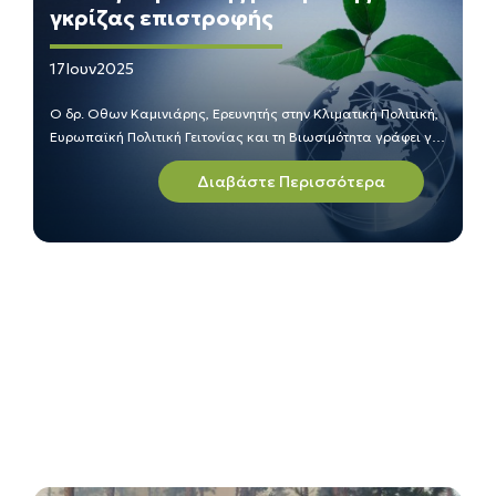
γκρίζας επιστροφής
17
Ιουν
2025
Ο δρ. Οθων Καμινιάρης, Ερευνητής στην Κλιματική Πολιτική,
Ευρωπαϊκή Πολιτική Γειτονίας και τη Βιωσιμότητα γράφει για
την Ευρωπαϊκή Πράσινη Συμφωνία και την πολιτική της ΕΕ
Διαβάστε Περισσότερα
για την κλιματική ουδετερότητα έως το 2050 στην εφημερίδα
ΤΑ ΝΕΑ (01/06/2025).