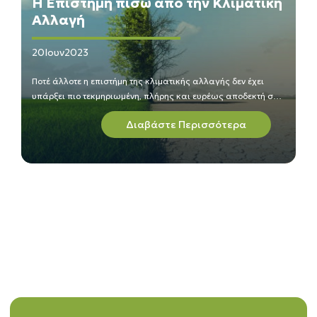
Η Επιστήμη πίσω από την Κλιματική
Αλλαγή
20
Ιουν
2023
Ποτέ άλλοτε η επιστήμη της κλιματικής αλλαγής δεν έχει
υπάρξει πιο τεκμηριωμένη, πλήρης και ευρέως αποδεκτή σε
παγκόσμια κλίμακα. Όμως τόσο το εύρος του αντικειμένου,
Διαβάστε Περισσότερα
όσο και η άκρατη παραπληροφόρηση, μπορεί να δυσχεράνει
την κατανόηση αλλά και την ικανότητα μας να διαχωρίσουμε
μεταξύ γεγονότων και φαντασίας.