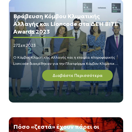
Βράβευση Κόμβου Κλιματικής
Αλλαγής και Lioncode στα ΔΕΗ BITE
Awards 2023
27
Σεπ
2023
Ο Κόμβος Κλιματικής Αλλαγής και η εταιρία πληροφορικής
Lioncode διακρίθηκαν για την Πλατφόρμα Κόμβου Κλιματικής
Αλλαγής με το χρυσό βραβείο στην κατηγορία
Διαβάστε Περισσότερα
«Εξειδικευμένες Κλαδικές Εφαρμογές/Πράσινη μετάβαση»
των ΔΕΗ BITE Awards 2023.
Πόσο «ζεστά» έχουν πάρει οι