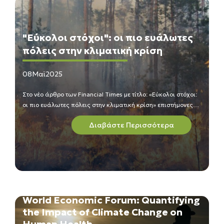
"Εύκολοι στόχοι": οι πιο ευάλωτες
πόλεις στην κλιματική κρίση
08
Μαϊ
2025
Στο νέο άρθρο των Financial Times με τίτλο: «Εύκολοι στόχοι:
οι πιο ευάλωτες πόλεις στην κλιματική κρίση» επιστήμονες
και εκπρόσωποι φορέων και τοπικών αρχών από την Ελλάδα
Διαβάστε Περισσότερα
και το εξωτερικό αναλύουν την κατάσταση, τα δεδομένα,
τους κινδύνους και τα μέτρα που χρειάζονται για την
αντιμετώπιση μιας πιθανής καταστροφικής πυρκαγιάς η
πλημμύρας.
World Economic Forum: Quantifying
the Impact of Climate Change on