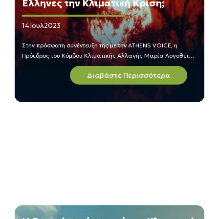
Έλληνες την Κλιματική Κρίση;
14
Ιουλ
2023
Στην πρόσφατη συνέντευξη της με την ATHENS VOICE, η
Πρόεδρος του Κόμβου Κλιματικής Αλλαγής Μαρία Λογοθέτη
εκτιμά το κατά πόσο ευαισθητοποιημένη είναι η κοινωνία και
Διαβάστε Περισσότερα
η Πολιτεία σε σχέση με την Κλιματική Αλλαγή.