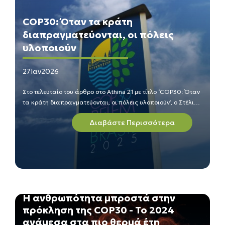
COP30: Όταν τα κράτη
διαπραγματεύονται, οι πόλεις
υλοποιούν
27
Ιαν
2026
Στο τελευταίο του άρθρο στο Athina 21 με τίτλο ‘COP30: Όταν
τα κράτη διαπραγματεύονται, οι πόλεις υλοποιούν’, ο Στέλιος
Διακουλάκης, Αναπληρωτής Διευθυντής Ευρώπης στο
Διαβάστε Περισσότερα
Δίκτυο Πόλεων C40 Cities και μέλος του Συμβουλίου
Στρατηγικής του Κόμβου Κλιματικής Αλλαγής παρουσίασε τα
αποτελέσματα της Παγκόσμιας Διάσκεψης για το Κλίμα
COP30 που έγινε στο Μπέλεμ και τη δυναμική που
αναπτύχθηκε λίγες μόλις ημέρες νωρίτερα στο Παγκόσμιο
Συνέδριο Δημάρχων του Δικτύου Πόλεων C40.
Η ανθρωπότητα μπροστά στην
πρόκληση της COP30 - Το 2024
ανάμεσα στα πιο θερμά έτη