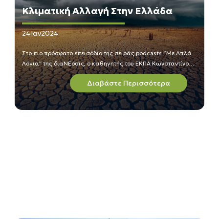
Κλιματική Αλλαγή Στην Ελλάδα
24
Ιαν
2024
Στο πιο πρόσφατο επεισόδιο της σειράς podcasts “Με Απλά
Λόγια” της διαΝΕοσις, ο καθηγητής του ΕΚΠΑ Κωνσταντίνος
Καρτάλης, συζητώντας με τον διευθυντή περιεχομένου της
Διαβάστε Περισσότερα
διαΝΕΟσις Θοδωρή Γεωργακόπουλο, απαντά σε βασικά
ερωτήματα για την κλιματική αλλαγή, αναλύει τα αίτια του
προβλήματος και εξηγεί περίπλοκες πτυχές και επιπτώσεις
περιγράφοντας ταυτόχρονα και τρόπους αντιμετώπισής τους.