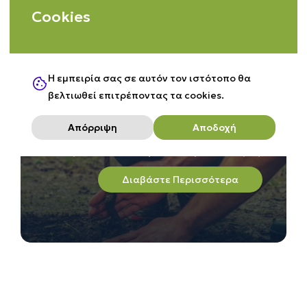
Cookies
Οφείλουμε να δημιουργήσουμε
πόλεις υγιείς, ασφαλείς και
ανθεκτικές στην κλιματική κρίση
Η εμπειρία σας σε αυτόν τον ιστότοπο θα
βελτιωθεί επιτρέποντας τα cookies.
23
Σεπ
2022
Απόρριψη
Αποδοχή
Στην ανάγκη οι πόλεις μας να γίνουν «υγιείς, ασφαλείς και
ανθεκτικές» ώστε να ανταπεξέλθουν στις προκλήσεις της
περιόδου κλιματικής κρίσης που διανύουμε, επισημαίνουν
Διαβάστε Περισσότερα
στο Act for Earth τα μέλη του ΔΣ της Οργάνωσης Γης, Αλέξης
Γαληνός και Ντίνος Μαχαίρας.
Ο Πολιτισμός ως μέσο εξέλιξης του