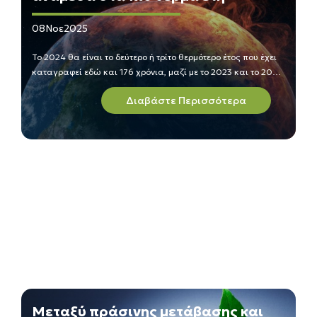
08
Νοε
2025
Το 2024 θα είναι το δεύτερο ή τρίτο θερμότερο έτος που έχει
καταγραφεί εδώ και 176 χρόνια, μαζί με το 2023 και το 2025
θα αποτελέσουν την πιο θερμή τριετία στην ανθρώπινη
Διαβάστε Περισσότερα
ιστορία.
Μεταξύ πράσινης μετάβασης και