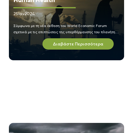
Human Health
25
Ιαν
2024
Σύμφωνα με τη νέα έκθεση του World Economic Forum
σχετικά με τις επιπτώσεις της υπερθέρμανσης του πλανήτη
στην υγεία, μέχρι το 2050, η κλιματική αλλαγή είναι πιθανό
Διαβάστε Περισσότερα
να προκαλέσει επιπλέον 14,5 εκατομμύρια θανάτους και 12,5
τρισεκατομμύρια δολάρια σε οικονομικές απώλειες
παγκοσμίως.