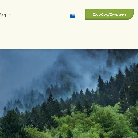
Είσοδος
/
Εγγραφή
θήκη