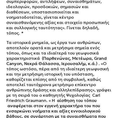
συμπεριφορών, αντιλήψεων, συναισθημάτων,
ιδεολογιών, προσδοκιών, σημασιών και
διαθέσεων, υποστασιοποιείται και
νοηματοδοτείται, γίνεται κέντρο
συναισθανόμενης αξίας και στοιχείο προσωπικής
και συλλογικής ταυτότητας». Γίνεται δηλαδή,
τόπος. *
Τα ιστορικά μνημεία, ως έργα των ανθρώπων,
αποτελούν ορατά και μετρήσιμα σημεία ενός
τόπου, όπως και τα ιδιαίτερά του γεωφυσικά
χαρακτηριστικά
(Παρθενώνας, Μετέωρα, Grand
Canyon, Νεκρά Θάλασσα, Ιερουσαλήμ, κ.ά.)
. «Ο
τόπος ωστόσο, πέρα από τη ιδιαίτερη γεωφυσική
και την μετρήσιμη ιστορική του υπόσταση,
καθορίζεται επίσης από τη συμβολική, καθώς
αποτελεί ταυτόχρονα μετρήσιμο επίκεντρο
ανθρώπινης δράσης και αλληλεπίδρασης», γράφει
με τη σειρά του ο καθηγητής Ψυχολογίας
Carl
Friedrich
Graumann. «
H
αίσθηση του τόπου
αναφέρεται στον εγγενή χαρακτήρα του που
ενσαρκώνει νοήματα και αξίες εννοιολογικού
βάθους, σε συνάρτηση με τα συναισθήματα που