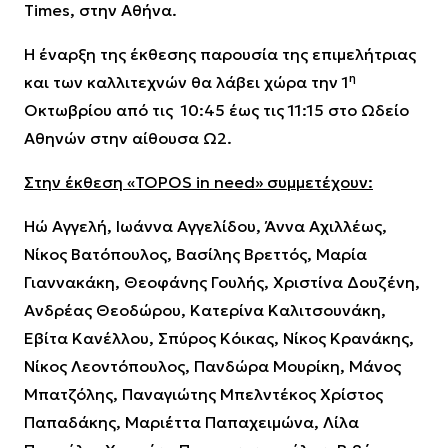
Times, στην Αθήνα.
Η έναρξη της έκθεσης παρουσία της επιμελήτριας
η
και των καλλιτεχνών θα λάβει χώρα την 1
Οκτωβρίου από τις
10:45 έως τις 11:15 στο Ωδείο
Αθηνών στην αίθουσα Ω2.
Στην έκθεση «TOPOS in need» συμμετέχουν:
Ηώ Αγγελή, Ιωάννα Αγγελίδου, Άννα Αχιλλέως,
Νίκος Βατόπουλος, Βασίλης Βρεττός, Μαρία
Γιαννακάκη, Θεοφάνης Γουλής, Χριστίνα Δουζένη,
Ανδρέας Θεοδώρου, Κατερίνα Καλιτσουνάκη,
Εβίτα Κανέλλου, Σπύρος Κόικας, Νίκος Κρανάκης,
Νίκος Λεοντόπουλος, Πανδώρα Μουρίκη, Μάνος
Μπατζόλης, Παναγιώτης Μπελντέκος Χρίστος
Παπαδάκης, Μαριέττα Παπαχειμώνα, Λίλα