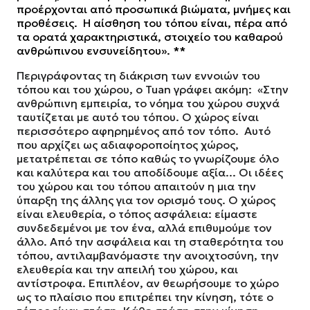
προέρχονται από προσωπικά βιώματα, μνήμες και
προθέσεις. Η αίσθηση του τόπου είναι, πέρα από
τα ορατά χαρακτηριστικά, στοιχείο του καθαρού
ανθρώπινου ενσυνείδητου». **
Περιγράφοντας τη διάκριση των εννοιών του
τόπου και του χώρου, ο Tuan γράφει ακόμη:
«Στην
ανθρώπινη εμπειρία, το νόημα του χώρου συχνά
ταυτίζεται με αυτό του τόπου. Ο χώρος είναι
περισσότερο αφηρημένος από τον τόπο. Αυτό
που αρχίζει ως αδιαφοροποίητος χώρος,
μετατρέπεται σε τόπο καθώς το γνωρίζουμε όλο
και καλύτερα και του αποδίδουμε αξία... Οι ιδέες
του χώρου και του τόπου απαιτούν η μια την
ύπαρξη της άλλης για τον ορισμό τους. Ο χώρος
είναι ελευθερία, ο τόπος ασφάλεια: είμαστε
συνδεδεμένοι με τον ένα, αλλά επιθυμούμε τον
άλλο. Από την ασφάλεια και τη σταθερότητα του
τόπου, αντιλαμβανόμαστε την ανοιχτοσύνη, την
ελευθερία και την απειλή του χώρου, και
αντίστροφα. Επιπλέον, αν θεωρήσουμε το χώρο
ως το πλαίσιο που επιτρέπει την κίνηση, τότε ο