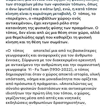
των στοιχείων μέσω των «φυσικών τόπων», όπως
ο άνω (φωτιά) και ο κάτω (γη), ενώ, η κατά τόπον
κίνηση είναι η κυριότερη μεταβολή. Ο
τόπος, το
«περιέχον», ο «περιβάλλων χώρος» ενός
αντικειμένου», έχει κεντρικό ρόλο στην
κατανόηση της φυσικής φύσης των πραγμάτων. Ο
τόπος, δεν είναι απλ
ώς μια θέση στον χώρο, αλλά
μια θεμελιώδης αρχή που καθορίζει τη φυσική
κίνηση και τη θέση των σωμάτων.
«Ο
τόπος
αποτελεί μια από τις βασικότερες
γεωγραφικές και αναφορικές για τον άνθρωπο
έννοιες. Σύμφωνα με τον διακεκριμένο ερευνητή
με αντικείμενο την ανθρώπινη και την ουμανιστική
γεωγραφία
Yi
-
Fu
Tuan
(1930-2022), ο τόπος
δημιουργείται όταν ο χώρος αποκτά ιστορία, υλική
υπόσταση, νόημα και μοναδικότητα που ορίζεται
από πρόσωπα ή πράγματα». «Αποτελώντας ως
σύνολο φυσικών διαστάσεων και αντικειμενικών
ιδιοτήτων την πρώτη ύλη του τόπου, ο χώρος,
γεμίζοντας μέσα από απτές και νοητικές
εκδηλώσεις ανθρωπίνων δραστηριοτήτων,