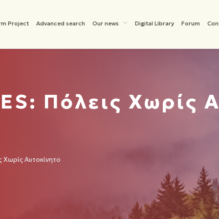
rm Project
Advanced search
Our news
Digital Library
Forum
Con
S: Πόλεις Χωρίς 
ς Χωρίς Αυτοκίνητο