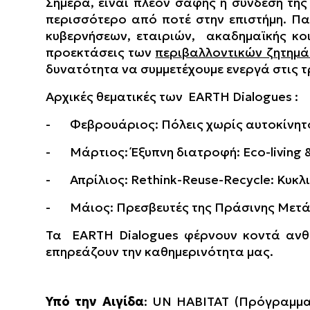
Σήμερα, είναι πλέον σαφής η σύνδεση της
περισσότερο από ποτέ στην επιστήμη. Π
κυβερνήσεων, εταιριών,
ακαδημαϊκής
κο
προεκτάσεις των
περιβαλλοντικών ζητημ
δυνατότητα να συμμετέχουμε ενεργά στις τ
Αρχικές θεματικές των
EARTH Dialogues
:
- Φεβρουάριος: Πόλεις χωρίς αυτοκίνη
- Μάρτιος: Έξυπνη διατροφή: Εco-living 
- Απρίλιος: Rethink-Reuse-Recycle: Κυκ
- Μάιος: Πρεσβευτές της Πράσινης Με
Τα
EARTH Dialogues
φέρνουν κοντά ανθ
επηρεάζουν την καθημερινότητα μας.
Υπό την Αιγίδα
: UN HABITAT (Πρόγραμμα